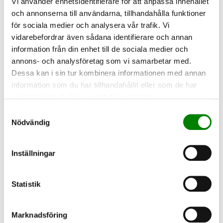
Fridfull vila
Vi använder enhetsidentifierare för att anpassa innehållet
och annonserna till användarna, tillhandahålla funktioner
En sista hälsning
för sociala medier och analysera vår trafik. Vi
Ett sista varmt farväl
vidarebefordrar även sådana identifierare och annan
Ett sista tack och farväl
information från din enhet till de sociala medier och
Farväl
annons- och analysföretag som vi samarbetar med.
Tack och farväl
Dessa kan i sin tur kombinera informationen med annan
Farväl min älskade
information som du har tillhandahållit eller som de har
Älskade farväl
samlat in när du har använt deras tjänster.
Tack för allt
Samtyckesval
Tack för din kärlek och omsorg
Nödvändig
Tack för allt du gav
Tack för alla glada stunder
Inställningar
Tack för den tid vi fick tillsammans
Frid över ditt minne
Statistik
I ljust minne bevarad
Ditt minne lever
Jag/Vi kommer aldrig att glömma dig
Marknadsföring