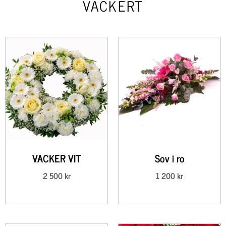
VACKERT
VACKER VIT
Sov i ro
2 500
kr
1 200
kr