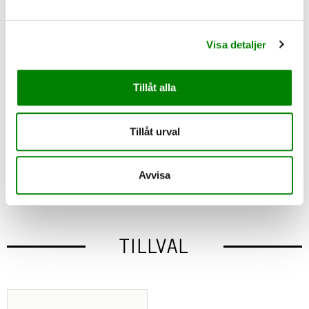
Minnena finns kvar
Jag/Vi saknar dig
Visa detaljer
Du fattas mig/oss
Till dig med kärlek
Du är min enda/ende
Tillåt alla
Vår kärlek kan aldrig dö
Älskad-Saknad
Du var mitt/vårt allt
Tillåt urval
Du finns alltid i mitt vårt hjärta
Vi möts igen
Avvisa
TILLVAL