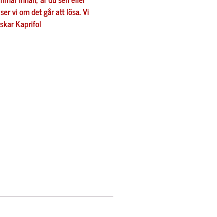
er vi om det går att lösa. Vi
nskar
Kaprifol