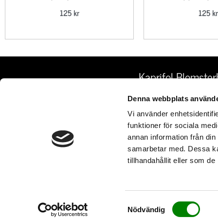
125
kr
125
kr
Kaprifol Blomster
HORNSGATAN 109
Denna webbplats använde
HEM
INFO@KAPRIFOL.
Vi använder enhetsidentifie
BESTÄLL BLOMMOR
08 - 669 30 00
funktioner för sociala medi
BEGRAVNINGSBLOMMOR
annan information från din
SOMMARTIDER 202
OM OSS
samarbetar med. Dessa kan
MÅNDAG – FREDAG
KONTAKTA OSS
tillhandahållit eller som d
LÖRDAG
VILLKOR
SÖNDAG & HELGDA
MIDSOMMARAFTON 9
Samtyckesval
Nödvändig