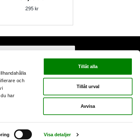
295
kr
Tillåt alla
illhandahålla
ifierare och
Tillåt urval
vi
 du har
Avvisa
ring
Visa detaljer