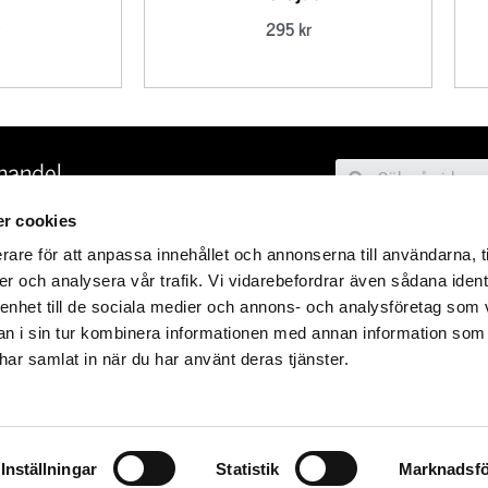
295
kr
handel
, 117 28 STOCKHOLM
r cookies
SE
rare för att anpassa innehållet och annonserna till användarna, t
er och analysera vår trafik. Vi vidarebefordrar även sådana ident
 enhet till de sociala medier och annons- och analysföretag som 
6
 i sin tur kombinera informationen med annan information som
09:00 – 18.00
e har samlat in när du har använt deras tjänster.
10.00 16.00
GAR
11.00 – 16.00
-15
Inställningar
Statistik
Marknadsfö