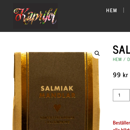
HEM
SA
HEM
/
D
99
kr
Beställe
alla hjär