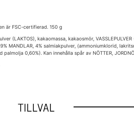
en är FSC-certifierad. 150 g
pulver (LAKTOS), kakaomassa, kakaosmör, VASSLEPULVER
29% MANDLAR, 4% salmiakpulver, (ammoniumklorid, lakritsro
fierad palmolja 0,60%). Kan innehålla spår av NÖTTER, JO
.
TILLVAL