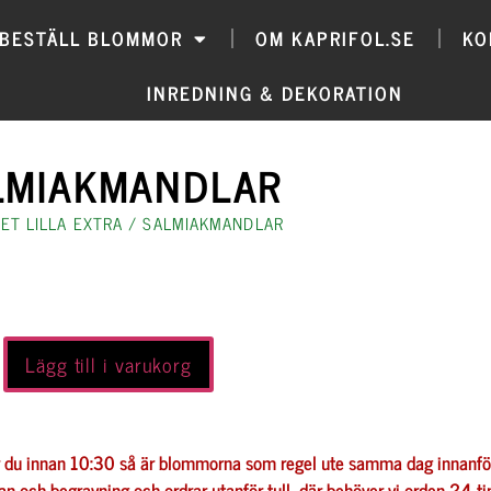
BESTÄLL BLOMMOR
OM KAPRIFOL.SE
KO
INREDNING & DEKORATION
LMIAKMANDLAR
ET LILLA EXTRA
/ SALMIAKMANDLAR
Lägg till i varukorg
r du innan 10:30 så är blommorna som regel ute samma dag innanför t
tan och begravning och ordrar utanför tull, där behöver vi orden 24 t