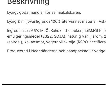
Beskrivning
Lyxigt goda mandlar för salmiakälskaren.
Lyxig & miljövänlig ask i 100% återvunnet material. Ask
Ingredienser: 65% MJÖLKchoklad (socker, helMJÖLKs
emulgeringsmedel (E322, SOJA), naturlig vanilj arom, 
(solros)), kakaosmör, vegetabilisk olja (RSPO-certi
Producerad i Nederländerna och handpackad i Sverige