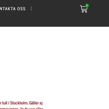
0
NTAKTA OSS
ull i Stockholm. Gäller ej
immar innan, är du sen eller