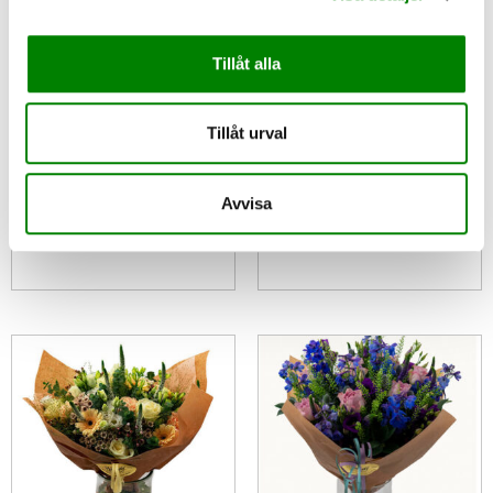
Tillåt alla
Tillåt urval
Maja
Uppskattning
Avvisa
425
kr
495
kr