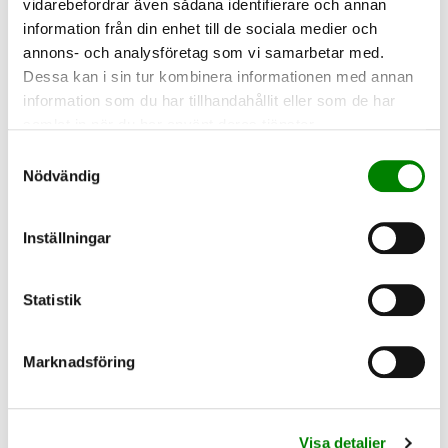
tillval!
vidarebefordrar även sådana identifierare och annan
information från din enhet till de sociala medier och
annons- och analysföretag som vi samarbetar med.
Dessa kan i sin tur kombinera informationen med annan
information som du har tillhandahållit eller som de har
TILLVAL
samlat in när du har använt deras tjänster.
Samtyckesval
Nödvändig
Inställningar
ANNAT
Statistik
VACKERT
Marknadsföring
Visa detaljer