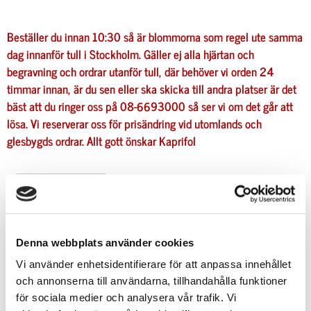
Beställer du innan 10:30 så är blommorna som regel ute samma
dag innanför tull i Stockholm. Gäller ej alla hjärtan och
begravning och ordrar utanför tull, där behöver vi orden 24
timmar innan, är du sen eller ska skicka till andra platser är det
bäst att du ringer oss på 08-6693000 så ser vi om det går att
lösa. Vi reserverar oss för prisändring vid utomlands och
glesbygds ordrar.
Allt gott önskar
Kaprifol
Beskrivning
Beskrivning
Denna webbplats använder cookies
Vi använder enhetsidentifierare för att anpassa innehållet
presentförpackad ingår i priset!
och annonserna till användarna, tillhandahålla funktioner
Kommer utan vas men går att beställa till som
för sociala medier och analysera vår trafik. Vi