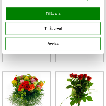
Tillåt alla
Tillåt urval
Fredagsbuketten
Ett dussin rosor
Avvisa
1 332
kr
1 250
kr