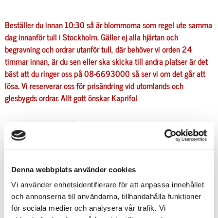
Beställer du innan 10:30 så är blommorna som regel ute samma
dag innanför tull i Stockholm. Gäller ej alla hjärtan och
begravning och ordrar utanför tull, där behöver vi orden 24
timmar innan, är du sen eller ska skicka till andra platser är det
bäst att du ringer oss på 08-6693000 så ser vi om det går att
lösa. Vi reserverar oss för prisändring vid utomlands och
glesbygds ordrar.
Allt gott önskar
Kaprifol
Beskrivning
Beskrivning
Denna webbplats använder cookies
Vi använder enhetsidentifierare för att anpassa innehållet
9 korta röda rosor med grönt.
och annonserna till användarna, tillhandahålla funktioner
Kommer utan vas men går att beställa till som
för sociala medier och analysera vår trafik. Vi