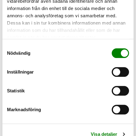
tillval!
vidarebefordrar även sådana identifierare och annan
information från din enhet till de sociala medier och
annons- och analysföretag som vi samarbetar med.
Dessa kan i sin tur kombinera informationen med annan
information som du har tillhandahållit eller som de har
TILLVAL
samlat in när du har använt deras tjänster.
Samtyckesval
Nödvändig
Inställningar
ANNAT
Statistik
VACKERT
Marknadsföring
Visa detaljer