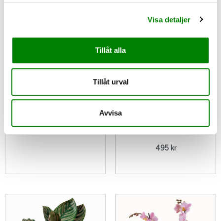
Visa detaljer
Tillåt alla
Tillåt urval
High Chaparall
Vit Orkidé 3 STÄNGLAD
Avvisa
PHALAENOPSIS
225
kr
BRUDORKIDE
495
kr