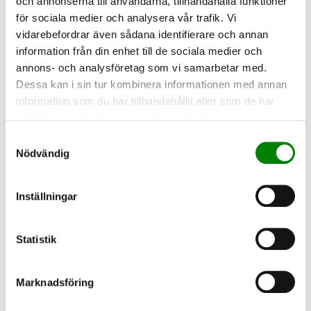
och annonserna till användarna, tillhandahålla funktioner
för sociala medier och analysera vår trafik. Vi
Kommer med lerkruka och fat.
vidarebefordrar även sådana identifierare och annan
information från din enhet till de sociala medier och
annons- och analysföretag som vi samarbetar med.
Dessa kan i sin tur kombinera informationen med annan
information som du har tillhandahållit eller som de har
TILLVAL
samlat in när du har använt deras tjänster.
Samtyckesval
Nödvändig
Inställningar
ANNAT
Statistik
VACKERT
Marknadsföring