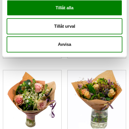
Tillåt alla
Tillåt urval
Neo
My
375
kr
365
kr
Avvisa