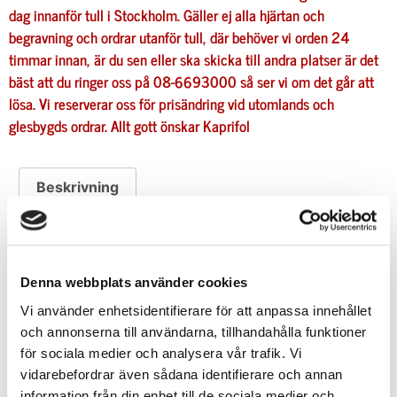
dag innanför tull i Stockholm. Gäller ej alla hjärtan och
begravning och ordrar utanför tull, där behöver vi orden 24
timmar innan, är du sen eller ska skicka till andra platser är det
bäst att du ringer oss på 08-6693000 så ser vi om det går att
lösa. Vi reserverar oss för prisändring vid utomlands och
glesbygds ordrar.
Allt gott önskar
Kaprifol
Beskrivning
Beskrivning
Denna webbplats använder cookies
presentförpackad ingår i priset!
Vi använder enhetsidentifierare för att anpassa innehållet
Kommer utan vas men går att beställa till som
och annonserna till användarna, tillhandahålla funktioner
tillval!
för sociala medier och analysera vår trafik. Vi
vidarebefordrar även sådana identifierare och annan
information från din enhet till de sociala medier och