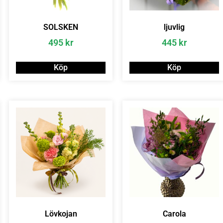
SOLSKEN
ljuvlig
495
kr
445
kr
Köp
Köp
Lövkojan
Carola