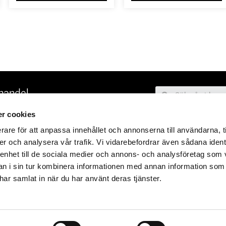
handel
, 117 28 STOCKHOLM
r cookies
SE
rare för att anpassa innehållet och annonserna till användarna, t
er och analysera vår trafik. Vi vidarebefordrar även sådana ident
 enhet till de sociala medier och annons- och analysföretag som 
6
 i sin tur kombinera informationen med annan information som
e har samlat in när du har använt deras tjänster.
09:00 – 18.00
10.00 16.00
GAR
11.00 – 16.00
-15