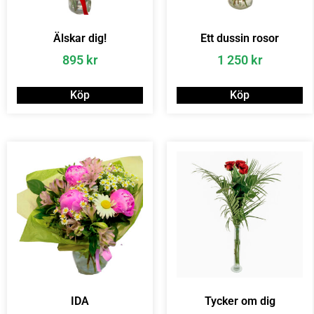
Älskar dig!
Ett dussin rosor
895
kr
1 250
kr
Köp
Köp
IDA
Tycker om dig