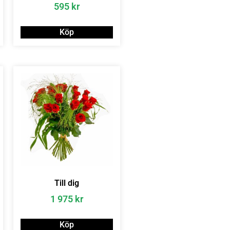
595
kr
Köp
Till dig
1 975
kr
Köp