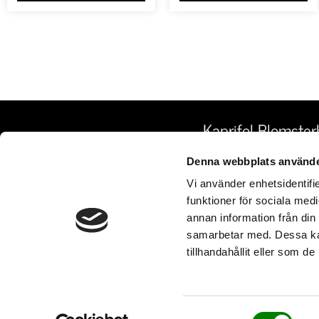
Kaprifol Blomster
HORNSGATAN 109
Denna webbplats använde
HEM
INFO@KAPRIFOL.
Vi använder enhetsidentifie
BESTÄLL BLOMMOR
08 - 669 30 00
funktioner för sociala medi
BEGRAVNINGSBLOMMOR
annan information från din
SOMMARTIDER 202
OM OSS
samarbetar med. Dessa kan
tillhandahållit eller som d
MÅNDAG – FREDAG
KONTAKTA OSS
LÖRDAG
VILLKOR
SÖNDAG & HELGDA
MIDSOMMARAFTON 9
Samtyckesval