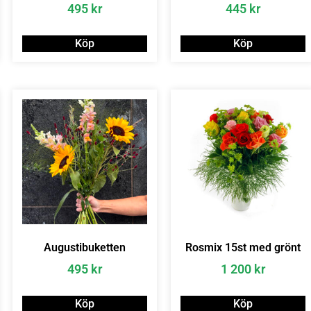
495
kr
445
kr
Köp
Köp
Augustibuketten
Rosmix 15st med grönt
495
kr
1 200
kr
Köp
Köp