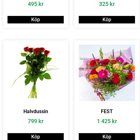
495
kr
325
kr
Köp
Köp
Halvdussin
FEST
799
kr
1 425
kr
Köp
Köp