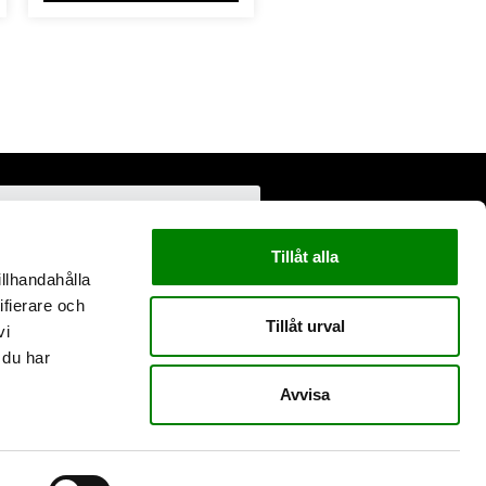
Tillåt alla
illhandahålla
ifierare och
Tillåt urval
vi
 du har
Avvisa