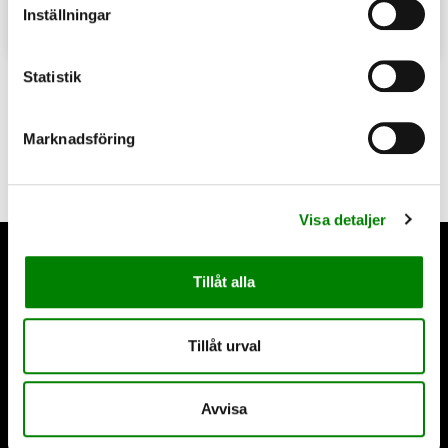
Inställningar
Köp
Köp
Statistik
Marknadsföring
Prenumerera på blommor
Visa detaljer
HEM
Tillåt alla
BESTÄLL BLOMMOR
BEGRAVNINGSBLOMMOR
Tillåt urval
OM OSS
KONTAKTA OSS
VILLKOR
Avvisa