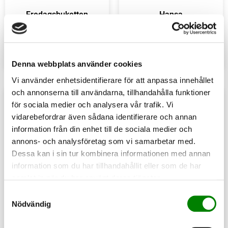
Fredagsbuketten
Hansa
1 332
kr
25
kr
Köp
Köp
Denna webbplats använder cookies
Vi använder enhetsidentifierare för att anpassa innehållet
och annonserna till användarna, tillhandahålla funktioner
för sociala medier och analysera vår trafik. Vi
vidarebefordrar även sådana identifierare och annan
information från din enhet till de sociala medier och
annons- och analysföretag som vi samarbetar med.
Dessa kan i sin tur kombinera informationen med annan
information som du har tillhandahållit eller som de har
samlat in när du har använt deras tjänster.
Presentkort
Samtyckesval
Företagsblommor
Nödvändig
225
kr
350
kr